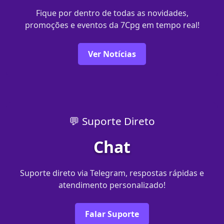
Fique por dentro de todas as novidades,
promoções e eventos da 7Cpg em tempo real!
Ver Notícias
💬 Suporte Direto
Chat
Suporte direto via Telegram, respostas rápidas e
atendimento personalizado!
Falar Suporte