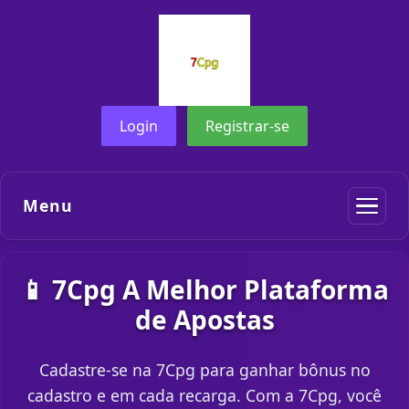
Login
Registrar-se
Menu
📱 7Cpg A Melhor Plataforma
de Apostas
Cadastre-se na 7Cpg para ganhar bônus no
cadastro e em cada recarga. Com a 7Cpg, você