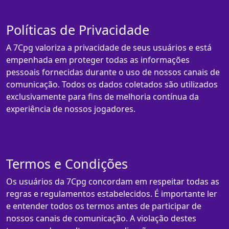
Políticas de Privacidade
A 7Cpg valoriza a privacidade de seus usuários e está
empenhada em proteger todas as informações
pessoais fornecidas durante o uso de nossos canais de
comunicação. Todos os dados coletados são utilizados
exclusivamente para fins de melhoria contínua da
experiência de nossos jogadores.
Termos e Condições
Os usuários da 7Cpg concordam em respeitar todas as
regras e regulamentos estabelecidos. É importante ler
e entender todos os termos antes de participar de
nossos canais de comunicação. A violação destes