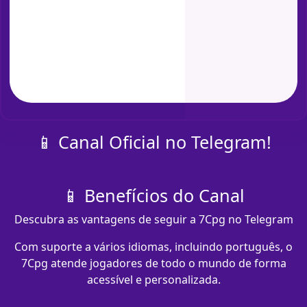
📱 Canal Oficial no Telegram!
📱 Benefícios do Canal
Descubra as vantagens de seguir a 7Cpg no Telegram
Com suporte a vários idiomas, incluindo português, o
7Cpg atende jogadores de todo o mundo de forma
acessível e personalizada.