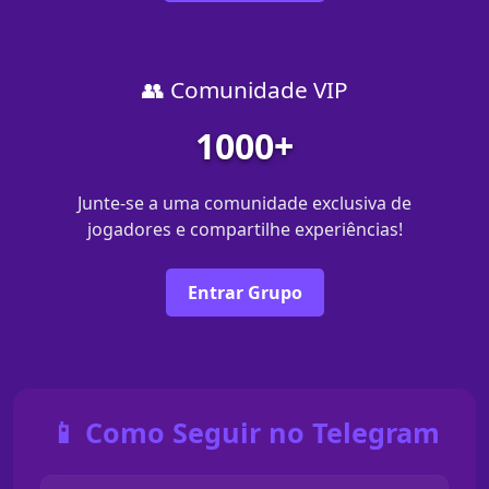
👥 Comunidade VIP
1000+
Junte-se a uma comunidade exclusiva de
jogadores e compartilhe experiências!
Entrar Grupo
📱 Como Seguir no Telegram