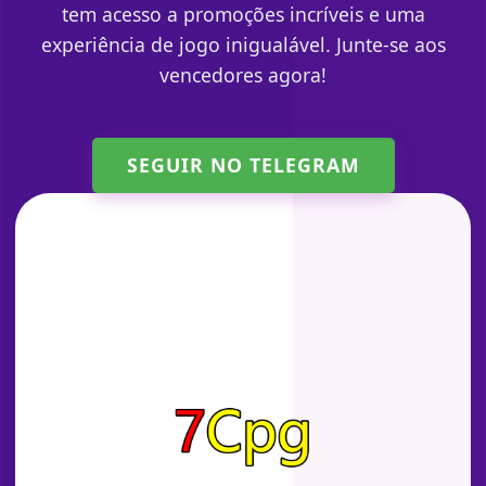
tem acesso a promoções incríveis e uma
experiência de jogo inigualável. Junte-se aos
vencedores agora!
SEGUIR NO TELEGRAM