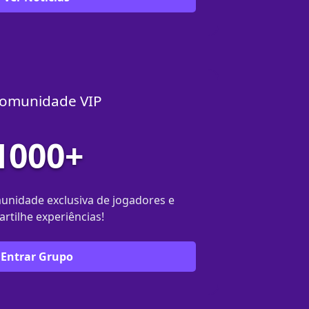
Comunidade VIP
1000+
unidade exclusiva de jogadores e
rtilhe experiências!
Entrar Grupo