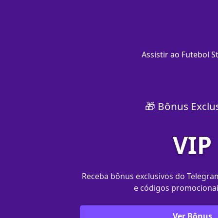
Assistir ao Futebol 
🎁 Bônus Exclu
VIP
Receba bônus exclusivos do Telegra
e códigos promocionai
Ver Bônus