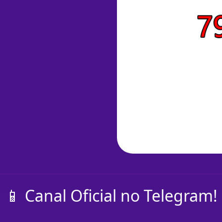
📱 Canal Oficial no Telegram!