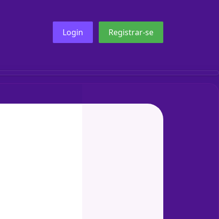
Login
Registrar-se