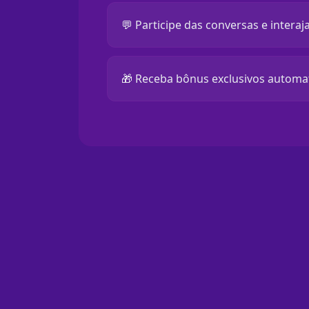
💬 Participe das conversas e interaj
🎁 Receba bônus exclusivos autom