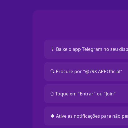
📱 Baixe o app Telegram no seu disp
🔍 Procure por "@79X APPOficial"
👆 Toque em "Entrar" ou "Join"
🔔 Ative as notificações para não p