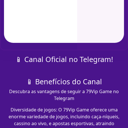
📱 Canal Oficial no Telegram!
📱 Benefícios do Canal
Descubra as vantagens de seguir a 79Vip Game no
Telegram
Diversidade de jogos: O 79Vip Game oferece uma
enorme variedade de jogos, incluindo caça-níqueis,
cassino ao vivo, e apostas esportivas, atraindo