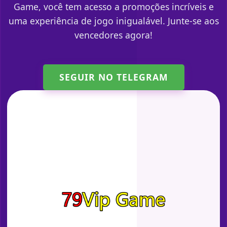
Game, você tem acesso a promoções incríveis e
uma experiência de jogo inigualável. Junte-se aos
vencedores agora!
SEGUIR NO TELEGRAM