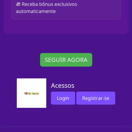
🎁 Receba bônus exclusivos
automaticamente
SEGUIR AGORA
Acessos
Login
Registrar-se