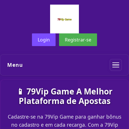
Login
Registrar-se
Menu
📱 79Vip Game A Melhor
Plataforma de Apostas
Cadastre-se na 79Vip Game para ganhar bônus
no cadastro e em cada recarga. Com a 79Vip