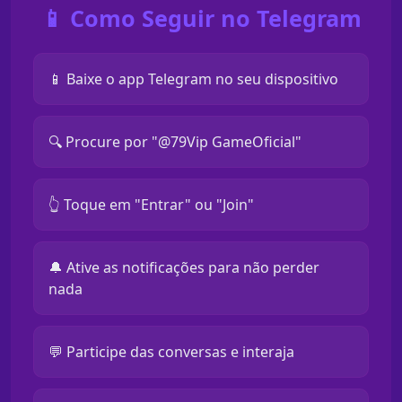
📱 Como Seguir no Telegram
📱 Baixe o app Telegram no seu dispositivo
🔍 Procure por "@79Vip GameOficial"
👆 Toque em "Entrar" ou "Join"
🔔 Ative as notificações para não perder
nada
💬 Participe das conversas e interaja