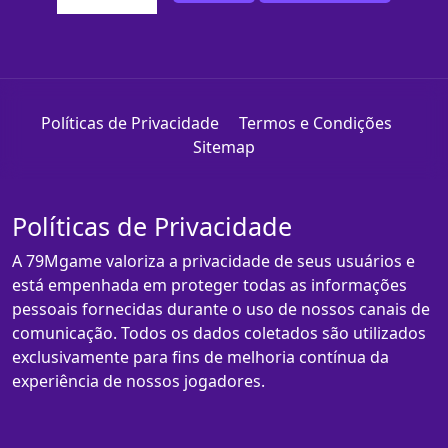
Políticas de Privacidade
Termos e Condições
Sitemap
Políticas de Privacidade
A 79Mgame valoriza a privacidade de seus usuários e
está empenhada em proteger todas as informações
pessoais fornecidas durante o uso de nossos canais de
comunicação. Todos os dados coletados são utilizados
exclusivamente para fins de melhoria contínua da
experiência de nossos jogadores.