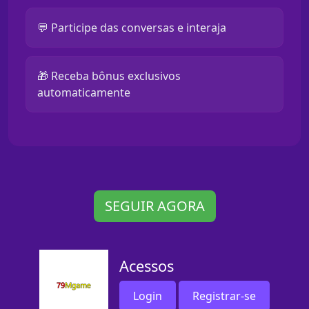
💬 Participe das conversas e interaja
🎁 Receba bônus exclusivos
automaticamente
SEGUIR AGORA
Acessos
Login
Registrar-se