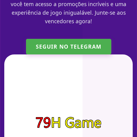
você tem acesso a promoções incríveis e uma
experiência de jogo inigualável. Junte-se aos
vencedores agora!
SEGUIR NO TELEGRAM