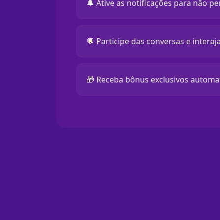
🔔 Ative as notificações para não p
💬 Participe das conversas e interaj
🎁 Receba bônus exclusivos autom