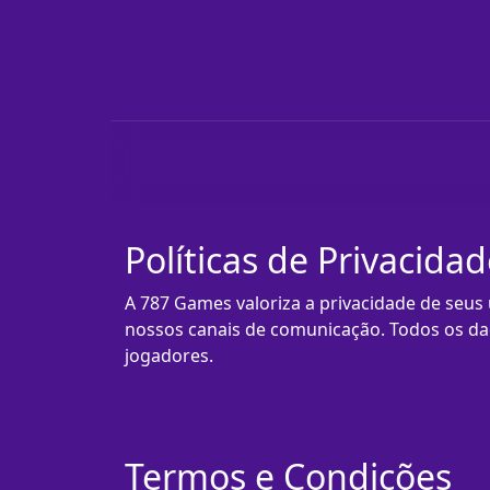
Políticas de Privacida
A 787 Games valoriza a privacidade de seu
nossos canais de comunicação. Todos os dad
jogadores.
Termos e Condições