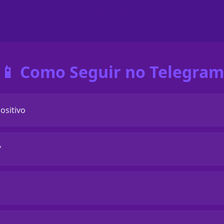
📱 Como Seguir no Telegram
ositivo
"