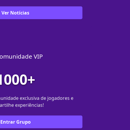
Ver Notícias
Comunidade VIP
1000+
unidade exclusiva de jogadores e
rtilhe experiências!
Entrar Grupo