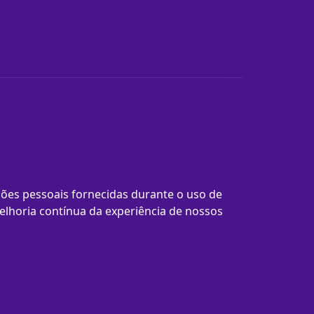
ões pessoais fornecidas durante o uso de
elhoria contínua da experiência de nossos