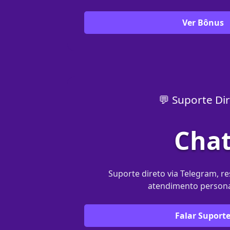
Ver Bônus
💬 Suporte Di
Cha
Suporte direto via Telegram, r
atendimento persona
Falar Suport