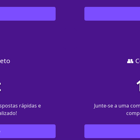
reto
👥 
t
espostas rápidas e
Junte-se a uma com
lizado!
compa
e