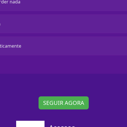
erder nada
a
aticamente
SEGUIR AGORA