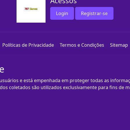
Acessos
Login
Registrar-se
Políticas de Privacidade
Termos e Condições
Sitemap
de
s usuários e está empenhada em proteger todas as informaç
os coletados são utilizados exclusivamente para fins de m