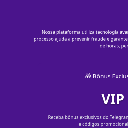
Nossa plataforma utiliza tecnologia av
processo ajuda a prevenir fraude e garante
de horas, pe
🎁 Bônus Exclu
VIP
Receba bônus exclusivos do Telegra
e códigos promocionai