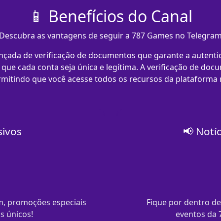
📱 Benefícios do Canal
Descubra as vantagens de seguir a 787 Games no Telegra
ançada de verificação de documentos que garante a autent
 que cada conta seja única e legítima. A verificação de d
rmitindo que você acesse todos os recursos da plataforma
sivos
📢 Notí
m, promoções especiais
Fique por dentro d
s únicos!
eventos da 