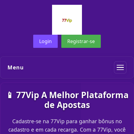
Login
Registrar-se
Menu
📱 77Vip A Melhor Plataforma
de Apostas
Cadastre-se na 77Vip para ganhar bônus no
cadastro e em cada recarga. Com a 77Vip, você