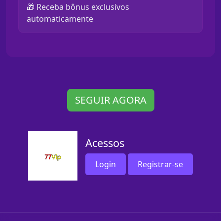
🎁 Receba bônus exclusivos
automaticamente
SEGUIR AGORA
Acessos
Login
Registrar-se