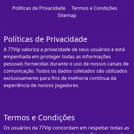
Políticas de Privacidade
Termos e Condições
Sitemap
Políticas de Privacidade
A 77Vip valoriza a privacidade de seus usuários e está
empenhada em proteger todas as informações
pessoais fornecidas durante o uso de nossos canais de
comunicação. Todos os dados coletados são utilizados
exclusivamente para fins de melhoria contínua da
experiência de nossos jogadores.
Termos e Condições
Os usuários da 77Vip concordam em respeitar todas as