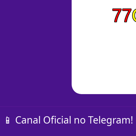
📱 Canal Oficial no Telegram!