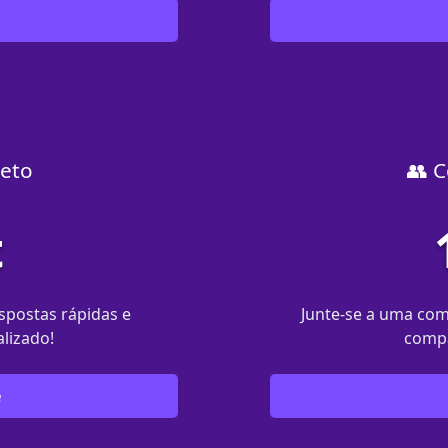
reto
👥 
t
espostas rápidas e
Junte-se a uma com
lizado!
compa
e