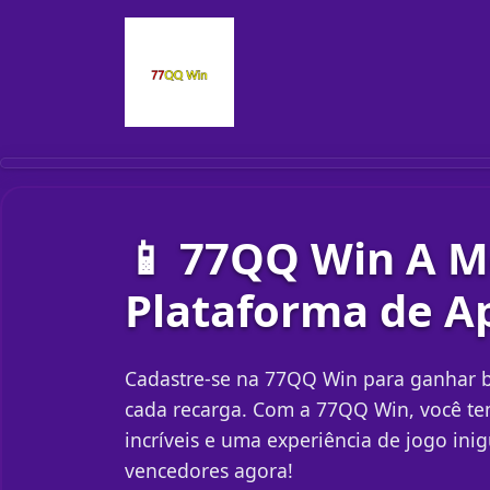
📱 77QQ Win A M
Plataforma de A
Cadastre-se na 77QQ Win para ganhar 
cada recarga. Com a 77QQ Win, você t
incríveis e uma experiência de jogo inig
vencedores agora!