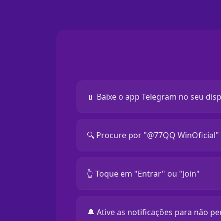
📱 Baixe o app Telegram no seu disp
🔍 Procure por "@77QQ WinOficial"
👆 Toque em "Entrar" ou "Join"
🔔 Ative as notificações para não p