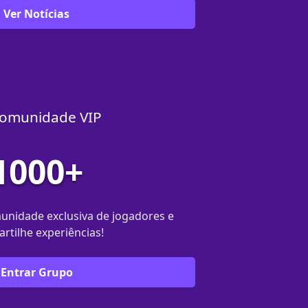
Ver Notícias
Comunidade VIP
1000+
unidade exclusiva de jogadores e
rtilhe experiências!
Entrar Grupo