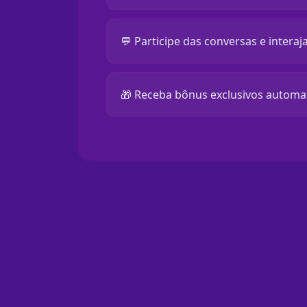
💬 Participe das conversas e interaj
🎁 Receba bônus exclusivos autom