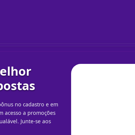
elhor
postas
bônus no cadastro e em
em acesso a promoções
ualável. Junte-se aos