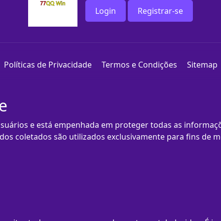
Login
Registrar-se
Políticas de Privacidade
Termos e Condições
Sitemap
de
 usuários e está empenhada em proteger todas as informaçõ
os coletados são utilizados exclusivamente para fins de m