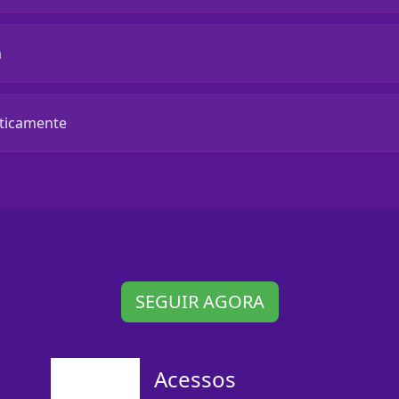
a
aticamente
SEGUIR AGORA
Acessos