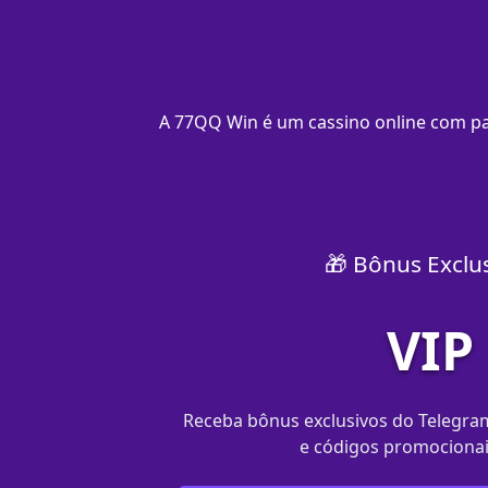
A 77QQ Win é um cassino online com pad
🎁 Bônus Exclu
VIP
Receba bônus exclusivos do Telegra
e códigos promocionai