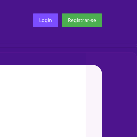
Login
Registrar-se