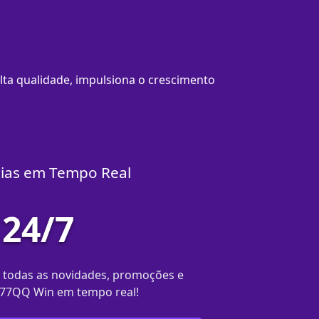
lta qualidade, impulsiona o crescimento
cias em Tempo Real
24/7
e todas as novidades, promoções e
 77QQ Win em tempo real!