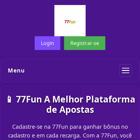
Login
Registrar-se
Menu
📱 77Fun A Melhor Plataforma
de Apostas
Cadastre-se na 77Fun para ganhar bônus no
cadastro e em cada recarga. Com a 77Fun, você