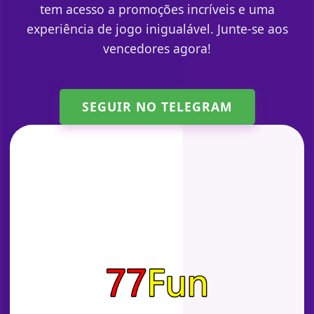
tem acesso a promoções incríveis e uma
experiência de jogo inigualável. Junte-se aos
vencedores agora!
SEGUIR NO TELEGRAM