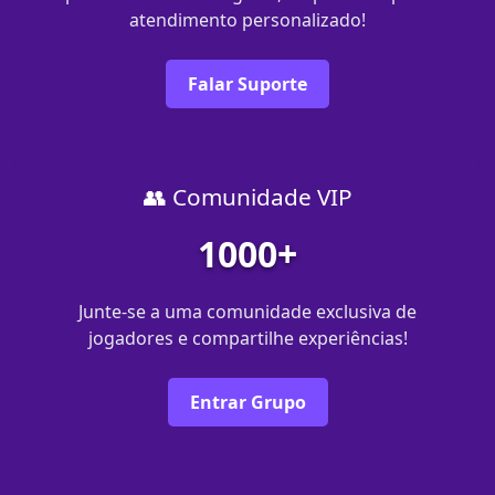
atendimento personalizado!
Falar Suporte
👥 Comunidade VIP
1000+
Junte-se a uma comunidade exclusiva de
jogadores e compartilhe experiências!
Entrar Grupo