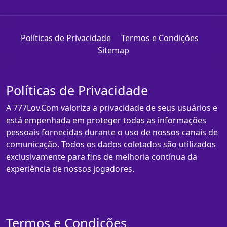
Políticas de Privacidade
Termos e Condições
Sitemap
Políticas de Privacidade
A 777Lov.Com valoriza a privacidade de seus usuários e
está empenhada em proteger todas as informações
pessoais fornecidas durante o uso de nossos canais de
comunicação. Todos os dados coletados são utilizados
exclusivamente para fins de melhoria contínua da
experiência de nossos jogadores.
Termos e Condições