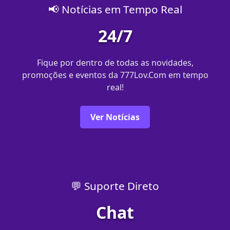
📢 Notícias em Tempo Real
24/7
Fique por dentro de todas as novidades,
promoções e eventos da 777Lov.Com em tempo
real!
Ver Notícias
💬 Suporte Direto
Chat