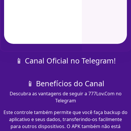
📱 Canal Oficial no Telegram!
📱 Benefícios do Canal
Descubra as vantagens de seguir a 777Lov.Com no
Telegram
Este controle também permite que você faça backup do
aplicativo e seus dados, transferindo-os facilmente
para outros dispositivos. O APK também não está