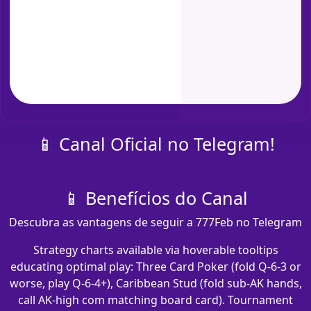
📱 Canal Oficial no Telegram!
📱 Benefícios do Canal
Descubra as vantagens de seguir a 777Feb no Telegram
Strategy charts available via hoverable tooltips
educating optimal play: Three Card Poker (fold Q-6-3 or
worse, play Q-6-4+), Caribbean Stud (fold sub-AK hands,
call AK-high com matching board card). Tournament