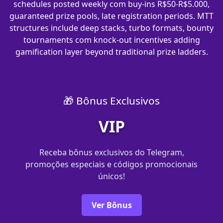
schedules posted weekly com buy-ins R$50-R$5.000,
guaranteed prize pools, late registration periods. MTT
structures include deep stacks, turbo formats, bounty
tournaments com knock-out incentives adding
gamification layer beyond traditional prize ladders.
🎁 Bônus Exclusivos
VIP
Receba bônus exclusivos do Telegram,
promoções especiais e códigos promocionais
únicos!
Ver Bônus