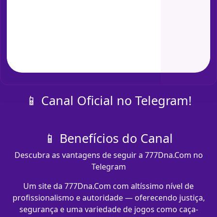
📱 Canal Oficial no Telegram!
📱 Benefícios do Canal
Descubra as vantagens de seguir a 777Dna.Com no
Telegram
Um site da 777Dna.Com com altíssimo nível de
profissionalismo e autoridade — oferecendo justiça,
segurança e uma variedade de jogos como caça-