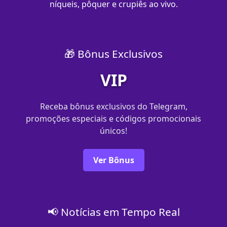
níqueis, pôquer e crupiês ao vivo.
🎁 Bônus Exclusivos
VIP
Receba bônus exclusivos do Telegram,
promoções especiais e códigos promocionais
únicos!
Ver Bônus
📢 Notícias em Tempo Real