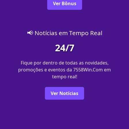
Ver Bônus
📢 Notícias em Tempo Real
24/7
Fique por dentro de todas as novidades,
promoções e eventos da 7558Win.Com em
tempo real!
Ver Notícias