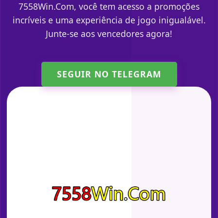
7558Win.Com, você tem acesso a promoções
incríveis e uma experiência de jogo inigualável.
Junte-se aos vencedores agora!
SEGUIR NO TELEGRAM