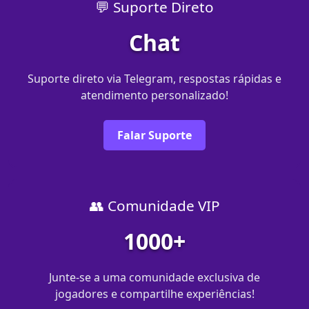
💬 Suporte Direto
Chat
Suporte direto via Telegram, respostas rápidas e
atendimento personalizado!
Falar Suporte
👥 Comunidade VIP
1000+
Junte-se a uma comunidade exclusiva de
jogadores e compartilhe experiências!