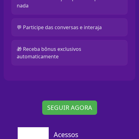
nada
💬 Participe das conversas e interaja
🎁 Receba bônus exclusivos
automaticamente
SEGUIR AGORA
Acessos