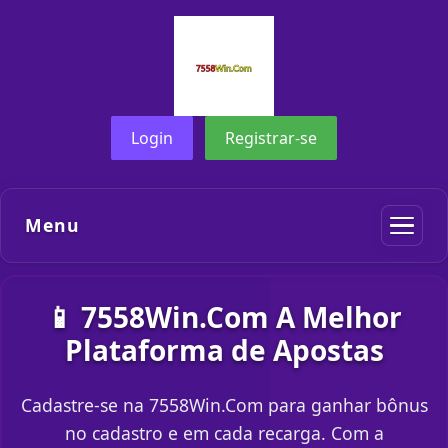
Login
Registrar-se
Menu
📱 7558Win.Com A Melhor
Plataforma de Apostas
Cadastre-se na 7558Win.Com para ganhar bônus
no cadastro e em cada recarga. Com a