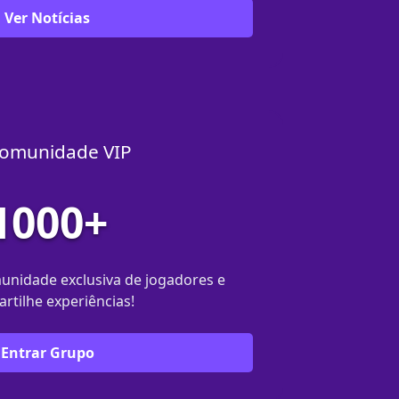
Ver Notícias
Comunidade VIP
1000+
unidade exclusiva de jogadores e
rtilhe experiências!
Entrar Grupo