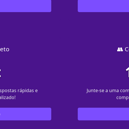
reto
👥 
t
espostas rápidas e
Junte-se a uma com
lizado!
compa
e