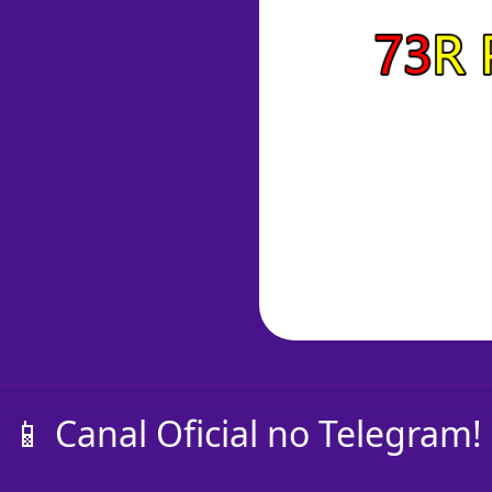
📱 Canal Oficial no Telegram!