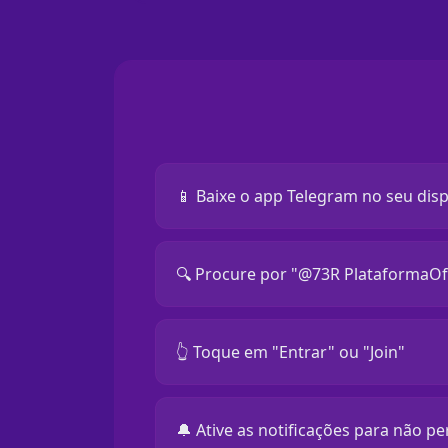
📱 Baixe o app Telegram no seu disp
🔍 Procure por "@73R PlataformaOfi
👆 Toque em "Entrar" ou "Join"
🔔 Ative as notificações para não p