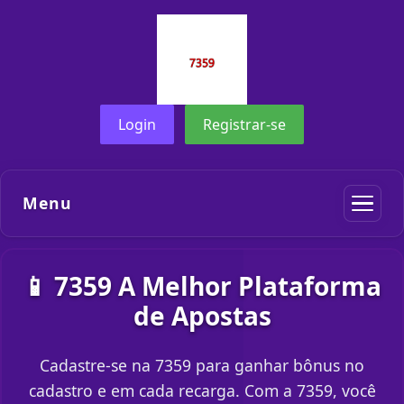
Login
Registrar-se
Menu
📱 7359 A Melhor Plataforma
de Apostas
Cadastre-se na 7359 para ganhar bônus no
cadastro e em cada recarga. Com a 7359, você