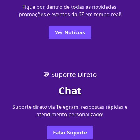
Fique por dentro de todas as novidades,
promoções e eventos da 6Z em tempo real!
Ver Notícias
💬 Suporte Direto
Chat
Suporte direto via Telegram, respostas rápidas e
atendimento personalizado!
Falar Suporte