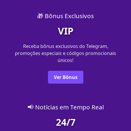
🎁 Bônus Exclusivos
VIP
Receba bônus exclusivos do Telegram,
promoções especiais e códigos promocionais
únicos!
Ver Bônus
📢 Notícias em Tempo Real
24/7