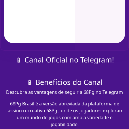
📱 Canal Oficial no Telegram!
📱 Benefícios do Canal
Descubra as vantagens de seguir a 68Pg no Telegram
68Pg Brasil é a versão abreviada da plataforma de
cassino recreativo 68Pg , onde os jogadores exploram
um mundo de jogos com ampla variedade e
jogabilidade.