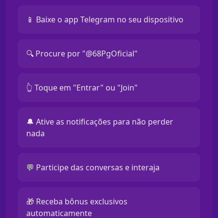
📱 Baixe o app Telegram no seu dispositivo
🔍 Procure por "@68PgOficial"
👆 Toque em "Entrar" ou "Join"
🔔 Ative as notificações para não perder
nada
💬 Participe das conversas e interaja
🎁 Receba bônus exclusivos
automaticamente