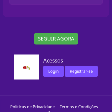
SEGUIR AGORA
Acessos
Login
Registrar-se
Políticas de Privacidade
Termos e Condições