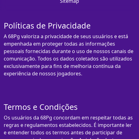
Sitemap
Políticas de Privacidade
A 68Pg valoriza a privacidade de seus usuários e está
empenhada em proteger todas as informações
pessoais fornecidas durante o uso de nossos canais de
comunicação. Todos os dados coletados são utilizados
exclusivamente para fins de melhoria contínua da
experiência de nossos jogadores.
Termos e Condições
Os usuários da 68Pg concordam em respeitar todas as
regras e regulamentos estabelecidos. É importante ler
e entender todos os termos antes de participar de