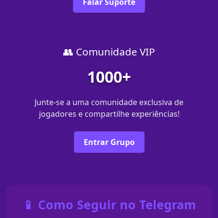
Falar Suporte
👥 Comunidade VIP
1000+
Junte-se a uma comunidade exclusiva de
jogadores e compartilhe experiências!
Entrar Grupo
📱 Como Seguir no Telegram