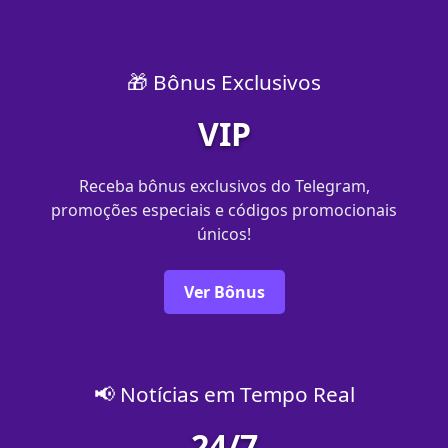
🎁 Bônus Exclusivos
VIP
Receba bônus exclusivos do Telegram,
promoções especiais e códigos promocionais
únicos!
Ver Bônus
📢 Notícias em Tempo Real
24/7