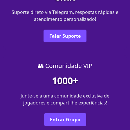
Suporte direto via Telegram, respostas rápidas e
atendimento personalizado!
Falar Suporte
👥 Comunidade VIP
1000+
Junte-se a uma comunidade exclusiva de
jogadores e compartilhe experiências!
Entrar Grupo