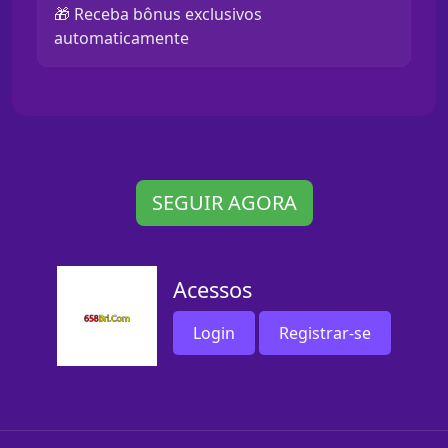
🎁 Receba bônus exclusivos
automaticamente
SEGUIR AGORA
Acessos
Login
Registrar-se