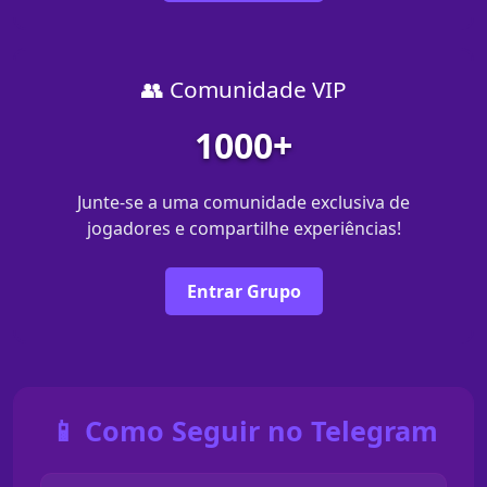
👥 Comunidade VIP
1000+
Junte-se a uma comunidade exclusiva de
jogadores e compartilhe experiências!
Entrar Grupo
📱 Como Seguir no Telegram