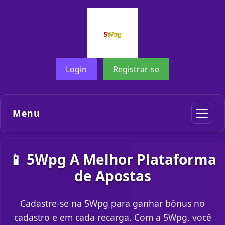
Login
Registrar-se
Menu
📱 5Wpg A Melhor Plataforma
de Apostas
Cadastre-se na 5Wpg para ganhar bônus no
cadastro e em cada recarga. Com a 5Wpg, você