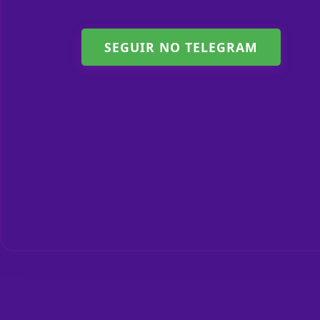
SEGUIR NO TELEGRAM