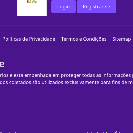
Login
Registrar-se
Políticas de Privacidade
Termos e Condições
Sitemap
de
uários e está empenhada em proteger todas as informações 
os coletados são utilizados exclusivamente para fins de m