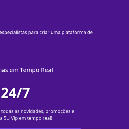
especialistas para criar uma plataforma de
cias em Tempo Real
24/7
e todas as novidades, promoções e
a 5U Vip em tempo real!