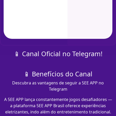
📱 Canal Oficial no Telegram!
📱 Benefícios do Canal
Descubra as vantagens de seguir a 5EE APP no
Telegram
A 5EE APP lança constantemente jogos desafiadores —
a plataforma 5EE APP Brasil oferece experiências
eletrizantes, indo além do entretenimento tradicional.