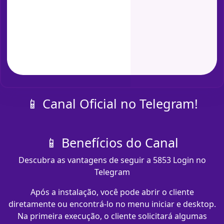
📱 Canal Oficial no Telegram!
📱 Benefícios do Canal
Descubra as vantagens de seguir a 5853 Login no
Telegram
Após a instalação, você pode abrir o cliente
diretamente ou encontrá-lo no menu iniciar e desktop.
Na primeira execução, o cliente solicitará algumas