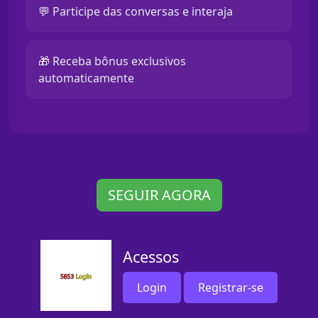
💬 Participe das conversas e interaja
🎁 Receba bônus exclusivos
automaticamente
SEGUIR AGORA
Acessos
Login
Registrar-se