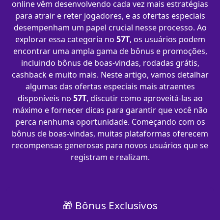
online vêm desenvolvendo cada vez mais estratégias
para atrair e reter jogadores, e as ofertas especiais
desempenham um papel crucial nesse processo. Ao
explorar essa categoria no
57T
, os usuários podem
encontrar uma ampla gama de bônus e promoções,
incluindo bônus de boas-vindas, rodadas grátis,
cashback e muito mais. Neste artigo, vamos detalhar
algumas das ofertas especiais mais atraentes
disponíveis no
57T
, discutir como aproveitá-las ao
máximo e fornecer dicas para garantir que você não
perca nenhuma oportunidade. Começando com os
bônus de boas-vindas, muitas plataformas oferecem
recompensas generosas para novos usuários que se
registram e realizam.
🎁 Bônus Exclusivos