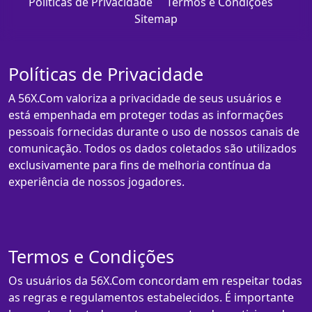
Políticas de Privacidade
Termos e Condições
Sitemap
Políticas de Privacidade
A 56X.Com valoriza a privacidade de seus usuários e
está empenhada em proteger todas as informações
pessoais fornecidas durante o uso de nossos canais de
comunicação. Todos os dados coletados são utilizados
exclusivamente para fins de melhoria contínua da
experiência de nossos jogadores.
Termos e Condições
Os usuários da 56X.Com concordam em respeitar todas
as regras e regulamentos estabelecidos. É importante