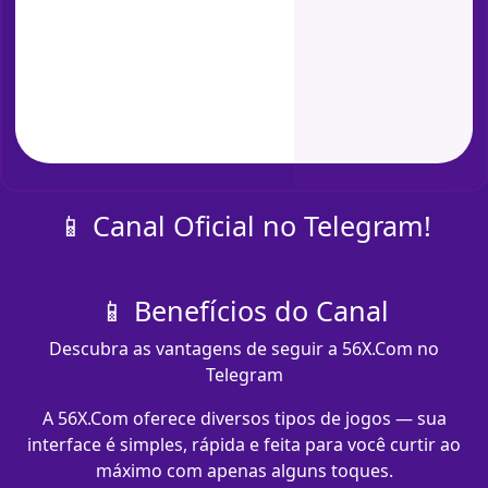
📱 Canal Oficial no Telegram!
📱 Benefícios do Canal
Descubra as vantagens de seguir a 56X.Com no
Telegram
A 56X.Com oferece diversos tipos de jogos — sua
interface é simples, rápida e feita para você curtir ao
máximo com apenas alguns toques.