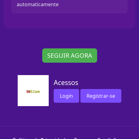
automaticamente
SEGUIR AGORA
Acessos
Login
Registrar-se