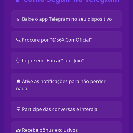
📱 Baixe o app Telegram no seu dispositivo
🔍 Procure por "@56X.ComOficial"
👆 Toque em "Entrar" ou "Join"
🔔 Ative as notificações para não perder
nada
💬 Participe das conversas e interaja
🎁 Receba bônus exclusivos