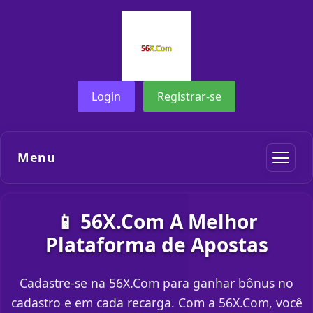
Login
Registrar-se
Menu
📱 56X.Com A Melhor
Plataforma de Apostas
Cadastre-se na 56X.Com para ganhar bônus no
cadastro e em cada recarga. Com a 56X.Com, você