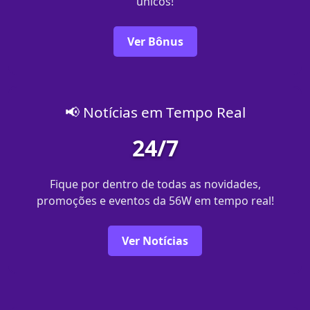
únicos!
Ver Bônus
📢 Notícias em Tempo Real
24/7
Fique por dentro de todas as novidades,
promoções e eventos da 56W em tempo real!
Ver Notícias