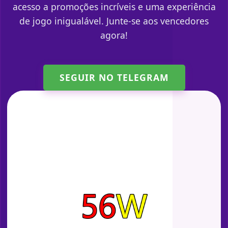
acesso a promoções incríveis e uma experiência
de jogo inigualável. Junte-se aos vencedores
agora!
SEGUIR NO TELEGRAM