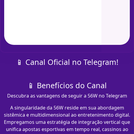
📱 Canal Oficial no Telegram!
📱 Benefícios do Canal
Descubra as vantagens de seguir a 56W no Telegram
A singularidade da 56W reside em sua abordagem
sistêmica e multidimensional ao entretenimento digital.
Empregamos uma estratégia de integração vertical que
unifica apostas esportivas em tempo real, cassinos ao