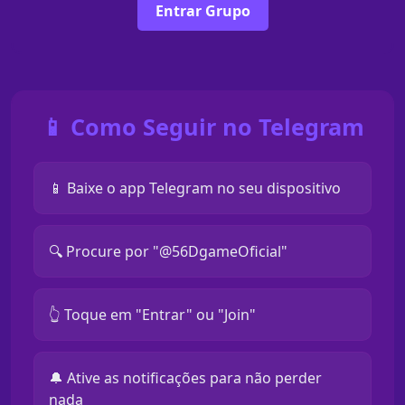
Entrar Grupo
📱 Como Seguir no Telegram
📱 Baixe o app Telegram no seu dispositivo
🔍 Procure por "@56DgameOficial"
👆 Toque em "Entrar" ou "Join"
🔔 Ative as notificações para não perder
nada