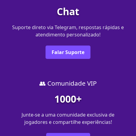
Chat
Suporte direto via Telegram, respostas rápidas e
atendimento personalizado!
Falar Suporte
👥 Comunidade VIP
1000+
Junte-se a uma comunidade exclusiva de
jogadores e compartilhe experiências!