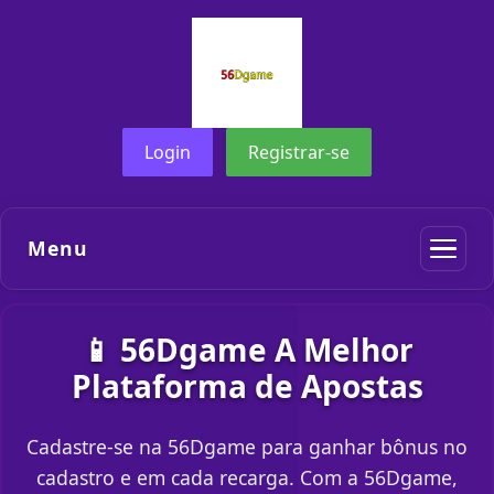
Login
Registrar-se
Menu
📱 56Dgame A Melhor
Plataforma de Apostas
Cadastre-se na 56Dgame para ganhar bônus no
cadastro e em cada recarga. Com a 56Dgame,