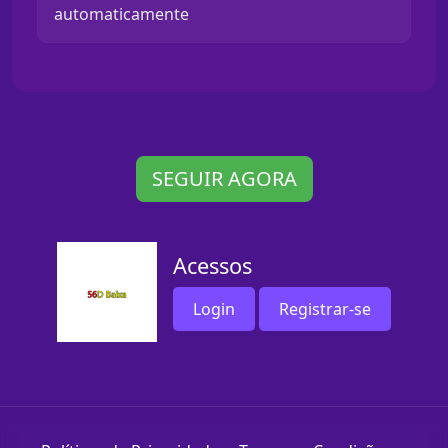
automaticamente
SEGUIR AGORA
Acessos
Login
Registrar-se