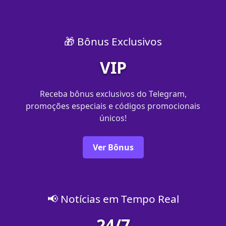
🎁 Bônus Exclusivos
VIP
Receba bônus exclusivos do Telegram,
promoções especiais e códigos promocionais
únicos!
Ver Bônus
📢 Notícias em Tempo Real
24/7