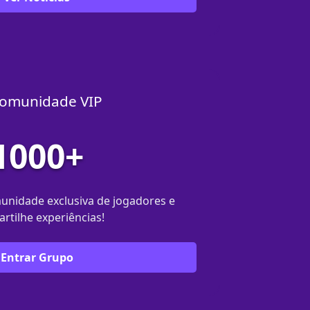
Comunidade VIP
1000+
unidade exclusiva de jogadores e
rtilhe experiências!
Entrar Grupo