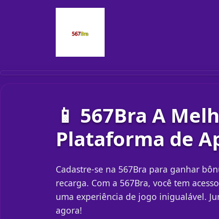
📱 567Bra A Mel
Plataforma de A
Cadastre-se na 567Bra para ganhar bôn
recarga. Com a 567Bra, você tem acesso
uma experiência de jogo inigualável. J
agora!