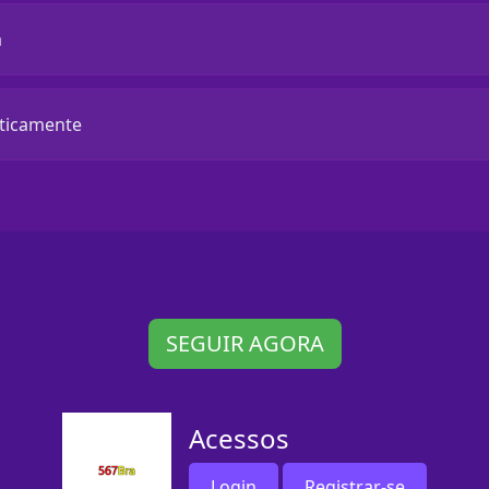
a
aticamente
SEGUIR AGORA
Acessos
Login
Registrar-se