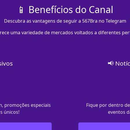
📱 Benefícios do Canal
Descubra as vantagens de seguir a 567Bra no Telegram
erece uma variedade de mercados voltados a diferentes per
sivos
📢 Notí
m, promoções especiais
Fique por dentro d
s únicos!
eventos d