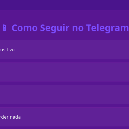
📱 Como Seguir no Telegram
ositivo
erder nada