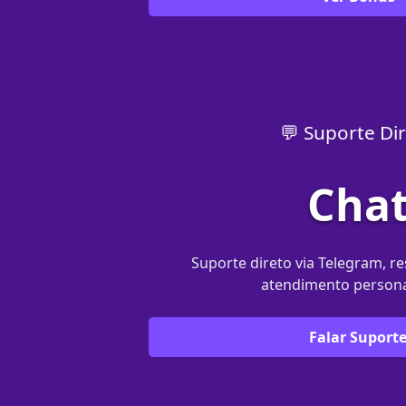
💬 Suporte Di
Cha
Suporte direto via Telegram, r
atendimento persona
Falar Suport