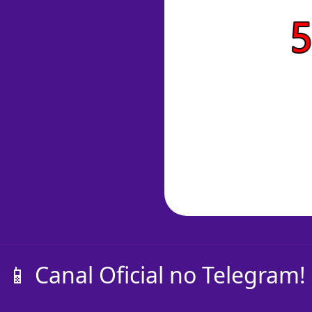
📱 Canal Oficial no Telegram!