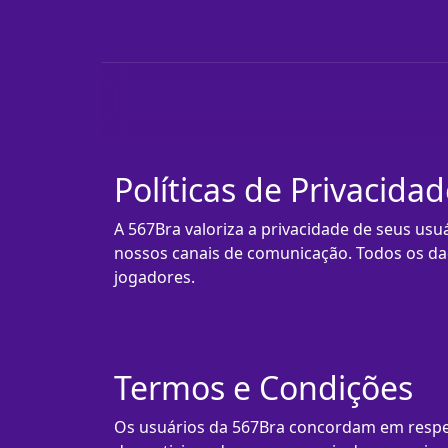
Políticas de Privacida
A 567Bra valoriza a privacidade de seus us
nossos canais de comunicação. Todos os dad
jogadores.
Termos e Condições
Os usuários da 567Bra concordam em respeit