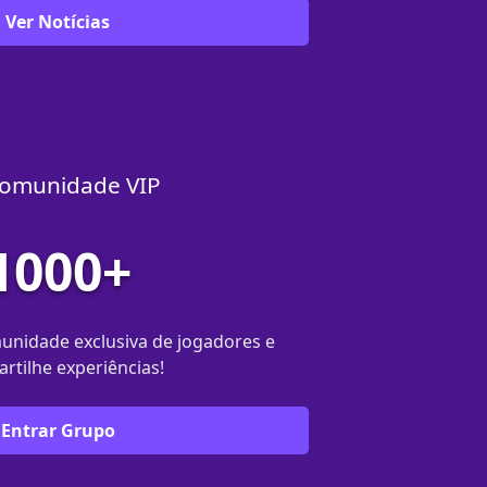
Ver Notícias
Comunidade VIP
1000+
unidade exclusiva de jogadores e
rtilhe experiências!
Entrar Grupo