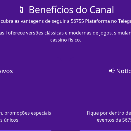
📱 Benefícios do Canal
cubra as vantagens de seguir a 56755 Plataforma no Tele
sil oferece versões clássicas e modernas de jogos, simul
cassino físico.
sivos
📢 Notí
m, promoções especiais
Fique por dentro d
s únicos!
eventos da 567