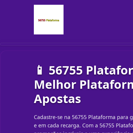
📱 56755 Platafo
Melhor Platafor
Apostas
Cadastre-se na 56755 Plataforma para 
e em cada recarga. Com a 56755 Plataf