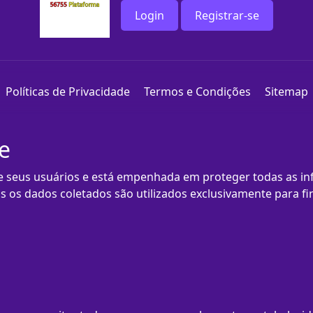
Login
Registrar-se
Políticas de Privacidade
Termos e Condições
Sitemap
de
de seus usuários e está empenhada em proteger todas as i
 os dados coletados são utilizados exclusivamente para fi