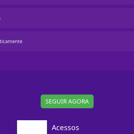
a
aticamente
SEGUIR AGORA
Acessos