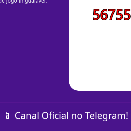
e jogo inigualável.
📱 Canal Oficial no Telegram!