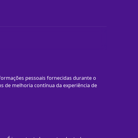
nformações pessoais fornecidas durante o
ns de melhoria contínua da experiência de