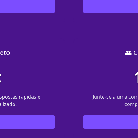
reto
👥 
t
espostas rápidas e
Junte-se a uma com
lizado!
compa
e