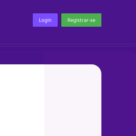
Login
Registrar-se