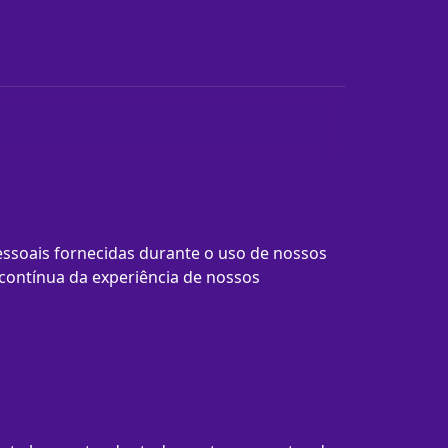
essoais fornecidas durante o uso de nossos
 contínua da experiência de nossos