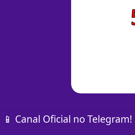
📱 Canal Oficial no Telegram!