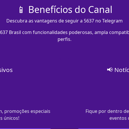
📱 Benefícios do Canal
Descubra as vantagens de seguir a 5637 no Telegram
5637 Brasil com funcionalidades poderosas, ampla compatib
perfis.
sivos
📢 Notí
m, promoções especiais
Fique por dentro d
s únicos!
eventos 