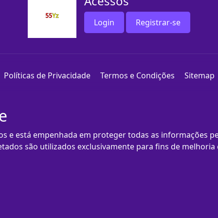
Acessos
Login
Registrar-se
Políticas de Privacidade
Termos e Condições
Sitemap
de
rios e está empenhada em proteger todas as informações p
tados são utilizados exclusivamente para fins de melhoria