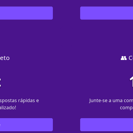
reto
👥 
t
espostas rápidas e
Junte-se a uma com
lizado!
compa
e