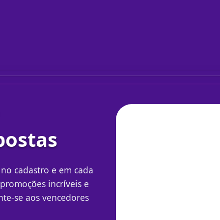
postas
 no cadastro e em cada
 promoções incríveis e
unte-se aos vencedores