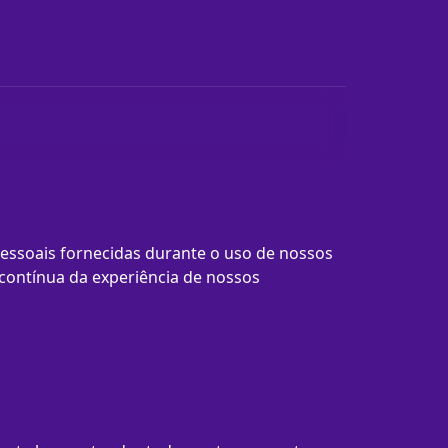
essoais fornecidas durante o uso de nossos
 contínua da experiência de nossos