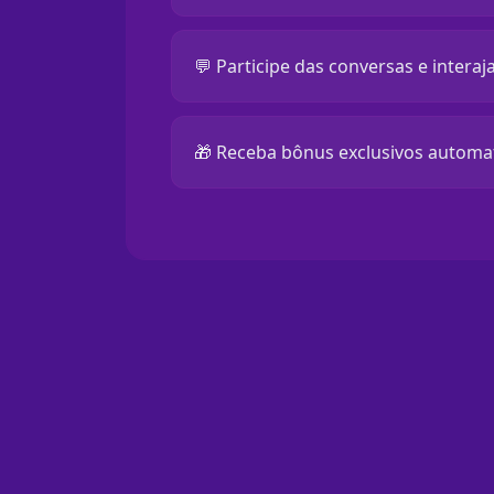
💬 Participe das conversas e interaj
🎁 Receba bônus exclusivos autom