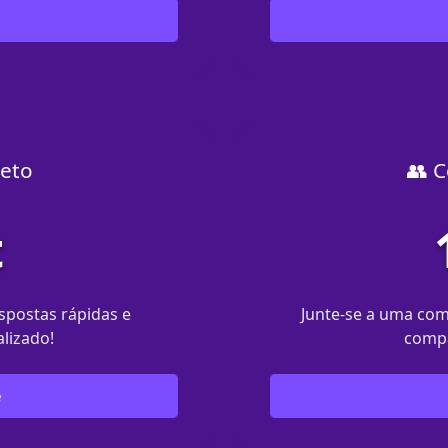
reto
👥 
t
espostas rápidas e
Junte-se a uma com
lizado!
compa
e