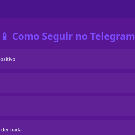
📱 Como Seguir no Telegram
ositivo
erder nada