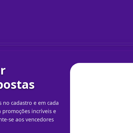
r
postas
 no cadastro e em cada
 promoções incríveis e
unte-se aos vencedores