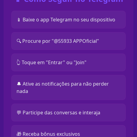
📱 Baixe o app Telegram no seu dispositivo
🔍 Procure por "@55933 APPOficial"
👆 Toque em "Entrar" ou "Join"
🔔 Ative as notificações para não perder
nada
💬 Participe das conversas e interaja
🎁 Receba bônus exclusivos