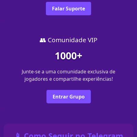
Falar Suporte
👥 Comunidade VIP
1000+
Junte-se a uma comunidade exclusiva de
jogadores e compartilhe experiências!
Entrar Grupo
📱 Como Seguir no Telegram