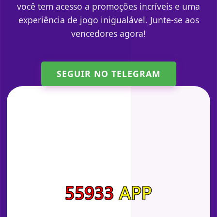
você tem acesso a promoções incríveis e uma
experiência de jogo inigualável. Junte-se aos
vencedores agora!
SEGUIR NO TELEGRAM