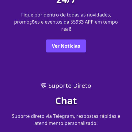
Fique por dentro de todas as novidades,
promoções e eventos da 55933 APP em tempo
real!
Ver Notícias
💬 Suporte Direto
Chat
Suporte direto via Telegram, respostas rápidas e
atendimento personalizado!