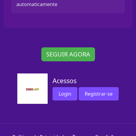
automaticamente
SEGUIR AGORA
Acessos
Login
Registrar-se