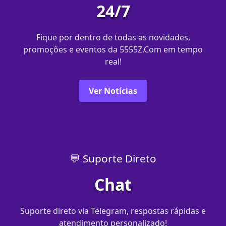
24/7
Fique por dentro de todas as novidades,
promoções e eventos da 5555Z.Com em tempo
real!
Ver Notícias
💬 Suporte Direto
Chat
Suporte direto via Telegram, respostas rápidas e
atendimento personalizado!