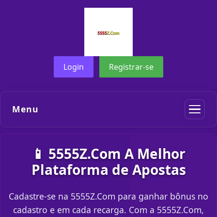
Login
Registrar-se
Menu
📱 5555Z.Com A Melhor
Plataforma de Apostas
Cadastre-se na 5555Z.Com para ganhar bônus no
cadastro e em cada recarga. Com a 5555Z.Com,