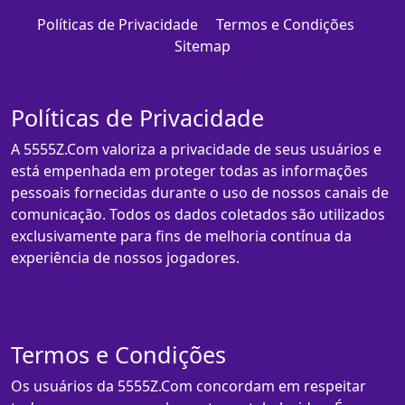
Políticas de Privacidade
Termos e Condições
Sitemap
Políticas de Privacidade
A 5555Z.Com valoriza a privacidade de seus usuários e
está empenhada em proteger todas as informações
pessoais fornecidas durante o uso de nossos canais de
comunicação. Todos os dados coletados são utilizados
exclusivamente para fins de melhoria contínua da
experiência de nossos jogadores.
Termos e Condições
Os usuários da 5555Z.Com concordam em respeitar