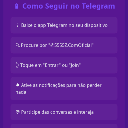
📱 Como Seguir no Telegram
📱 Baixe o app Telegram no seu dispositivo
🔍 Procure por "@5555Z.ComOficial"
👆 Toque em "Entrar" ou "Join"
🔔 Ative as notificações para não perder
nada
💬 Participe das conversas e interaja