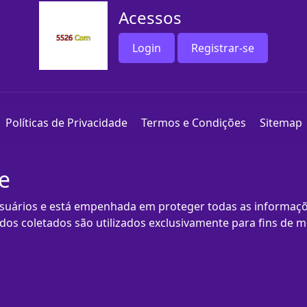
Acessos
Login
Registrar-se
Políticas de Privacidade
Termos e Condições
Sitemap
de
 usuários e está empenhada em proteger todas as informaçõ
os coletados são utilizados exclusivamente para fins de m