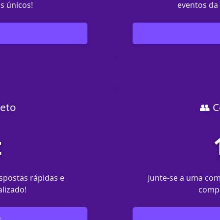
s únicos!
eventos da
reto
👥 
t
espostas rápidas e
Junte-se a uma com
lizado!
compa
e