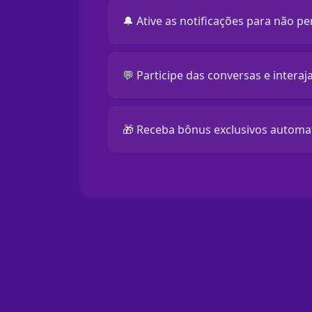
🔔 Ative as notificações para não p
💬 Participe das conversas e interaj
🎁 Receba bônus exclusivos autom