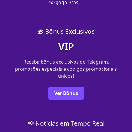
500Jogo Brasil .
🎁 Bônus Exclusivos
VIP
Receba bônus exclusivos do Telegram,
promoções especiais e códigos promocionais
únicos!
Ver Bônus
📢 Notícias em Tempo Real