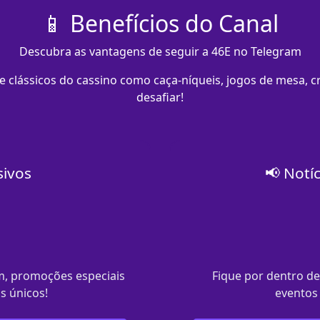
📱 Benefícios do Canal
Descubra as vantagens de seguir a 46E no Telegram
e clássicos do cassino como caça-níqueis, jogos de mesa, c
desafiar!
sivos
📢 Notí
m, promoções especiais
Fique por dentro d
s únicos!
eventos