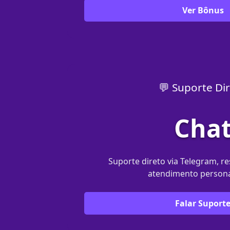
Ver Bônus
💬 Suporte Di
Cha
Suporte direto via Telegram, r
atendimento persona
Falar Suport