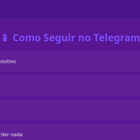
📱 Como Seguir no Telegram
ositivo
erder nada