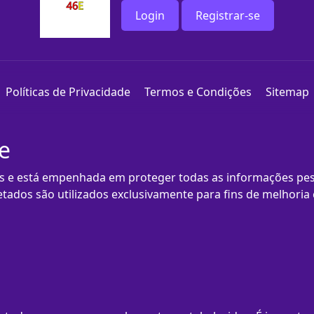
Login
Registrar-se
Políticas de Privacidade
Termos e Condições
Sitemap
de
ios e está empenhada em proteger todas as informações pe
tados são utilizados exclusivamente para fins de melhoria