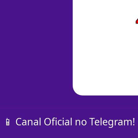
📱 Canal Oficial no Telegram!