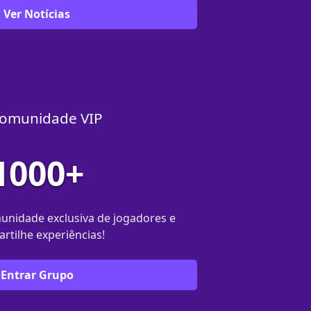
Ver Notícias
Comunidade VIP
1000+
unidade exclusiva de jogadores e
rtilhe experiências!
Entrar Grupo