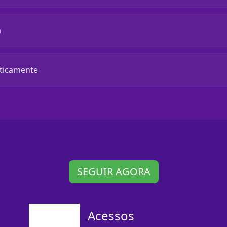
a
aticamente
SEGUIR AGORA
Acessos