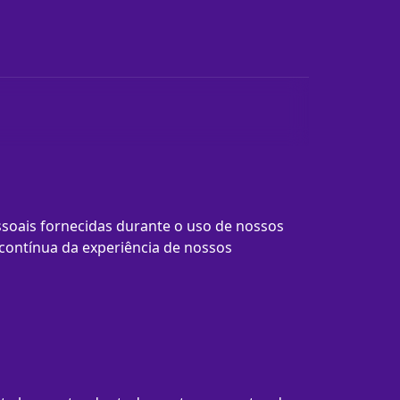
ssoais fornecidas durante o uso de nossos
 contínua da experiência de nossos