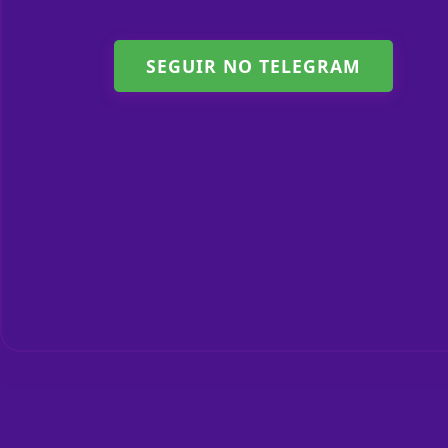
SEGUIR NO TELEGRAM