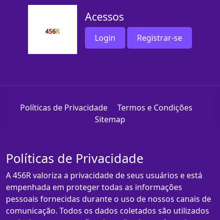
Acessos
Login
Registrar-se
Políticas de Privacidade
Termos e Condições
Sitemap
Políticas de Privacidade
A 456R valoriza a privacidade de seus usuários e está
empenhada em proteger todas as informações
pessoais fornecidas durante o uso de nossos canais de
comunicação. Todos os dados coletados são utilizados