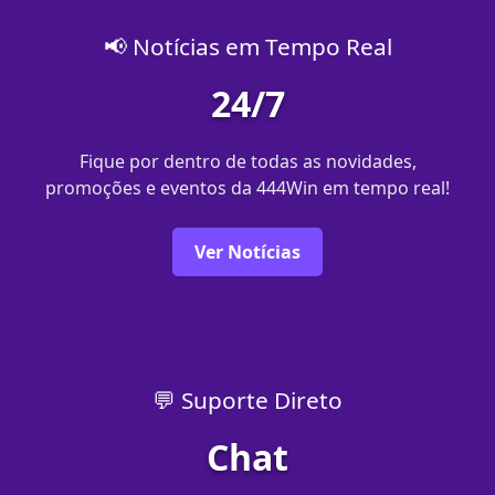
📢 Notícias em Tempo Real
24/7
Fique por dentro de todas as novidades,
promoções e eventos da 444Win em tempo real!
Ver Notícias
💬 Suporte Direto
Chat