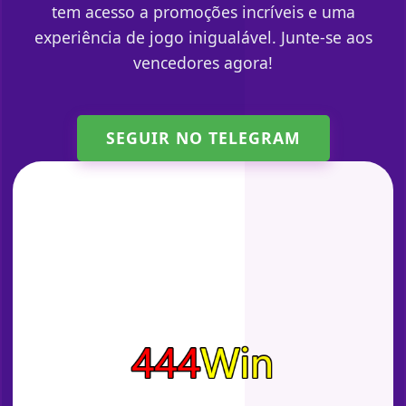
tem acesso a promoções incríveis e uma
experiência de jogo inigualável. Junte-se aos
vencedores agora!
SEGUIR NO TELEGRAM