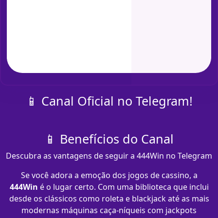
📱 Canal Oficial no Telegram!
📱 Benefícios do Canal
Descubra as vantagens de seguir a 444Win no Telegram
Se você adora a emoção dos jogos de cassino, a
444Win
é o lugar certo. Com uma biblioteca que inclui
desde os clássicos como roleta e blackjack até as mais
modernas máquinas caça-níqueis com jackpots