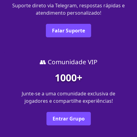
Suporte direto via Telegram, respostas rápidas e
atendimento personalizado!
Falar Suporte
👥 Comunidade VIP
1000+
Junte-se a uma comunidade exclusiva de
jogadores e compartilhe experiências!
Entrar Grupo