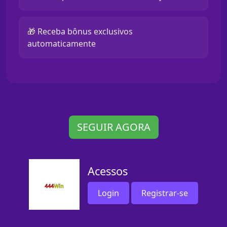
🎁 Receba bônus exclusivos
automaticamente
SEGUIR AGORA
Acessos
Login
Registrar-se