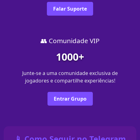
Falar Suporte
👥 Comunidade VIP
1000+
Junte-se a uma comunidade exclusiva de
jogadores e compartilhe experiências!
Entrar Grupo
📱 Como Seguir no Telegram