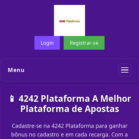
Login
Registrar-se
Menu
📱 4242 Plataforma A Melhor
Plataforma de Apostas
Cadastre-se na 4242 Plataforma para ganhar
bônus no cadastro e em cada recarga. Com a