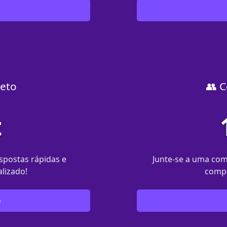
reto
👥 
t
espostas rápidas e
Junte-se a uma com
lizado!
compa
e