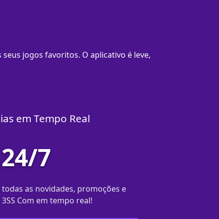
eus jogos favoritos. O aplicativo é leve,
cias em Tempo Real
24/7
e todas as novidades, promoções e
 3SS Com em tempo real!