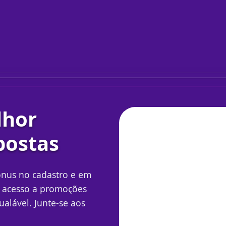
lhor
postas
ônus no cadastro e em
m acesso a promoções
ualável. Junte-se aos