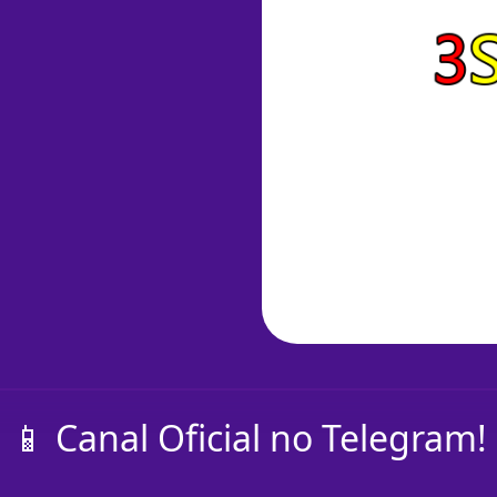
📱 Canal Oficial no Telegram!