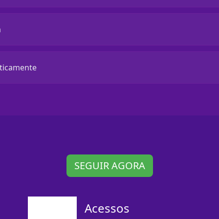
a
aticamente
SEGUIR AGORA
Acessos