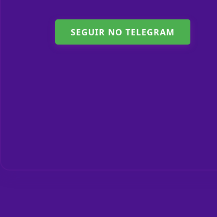
SEGUIR NO TELEGRAM