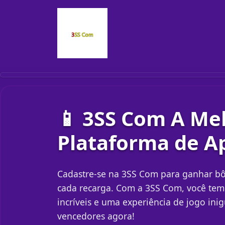
📱 3SS Com A Me
Plataforma de A
Cadastre-se na 3SS Com para ganhar b
cada recarga. Com a 3SS Com, você te
incríveis e uma experiência de jogo inig
vencedores agora!