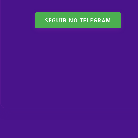
SEGUIR NO TELEGRAM