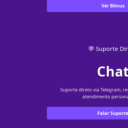
Ver Bônus
💬 Suporte Di
Cha
Suporte direto via Telegram, r
atendimento persona
Falar Suport