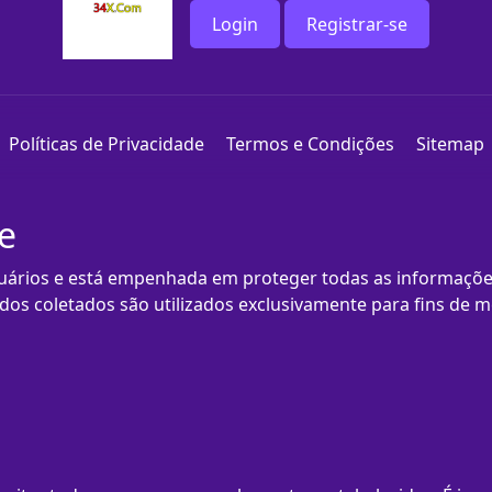
Login
Registrar-se
Políticas de Privacidade
Termos e Condições
Sitemap
de
suários e está empenhada em proteger todas as informaçõe
os coletados são utilizados exclusivamente para fins de m