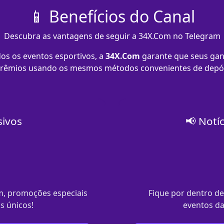
📱 Benefícios do Canal
Descubra as vantagens de seguir a 34X.Com no Telegram
os os eventos esportivos, a
34X.Com
garante que seus gan
prêmios usando os mesmos métodos convenientes de depós
sivos
📢 Notí
m, promoções especiais
Fique por dentro d
s únicos!
eventos da