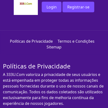
Login
Registrar-se
Políticas de Privacidade
Termos e Condições
Sitemap
Políticas de Privacidade
A 333U.Com valoriza a privacidade de seus usuários e
está empenhada em proteger todas as informações
pessoais fornecidas durante o uso de nossos canais de
comunicação. Todos os dados coletados são utilizados
exclusivamente para fins de melhoria contínua da
experiência de nossos jogadores.