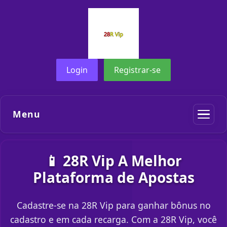
Login
Registrar-se
Menu
📱 28R Vip A Melhor
Plataforma de Apostas
Cadastre-se na 28R Vip para ganhar bônus no
cadastro e em cada recarga. Com a 28R Vip, você