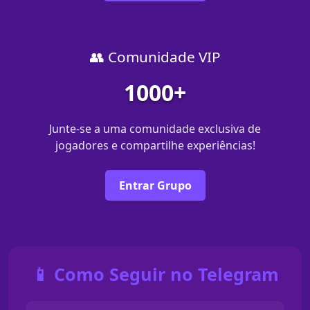
👥 Comunidade VIP
1000+
Junte-se a uma comunidade exclusiva de
jogadores e compartilhe experiências!
Entrar Grupo
📱 Como Seguir no Telegram