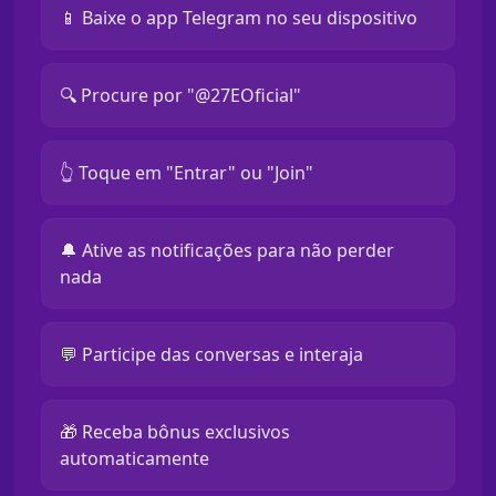
📱 Baixe o app Telegram no seu dispositivo
🔍 Procure por "@27EOficial"
👆 Toque em "Entrar" ou "Join"
🔔 Ative as notificações para não perder
nada
💬 Participe das conversas e interaja
🎁 Receba bônus exclusivos
automaticamente