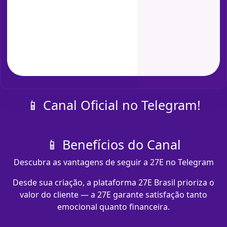
📱 Canal Oficial no Telegram!
📱 Benefícios do Canal
Descubra as vantagens de seguir a 27E no Telegram
Desde sua criação, a plataforma 27E Brasil prioriza o
valor do cliente — a 27E garante satisfação tanto
emocional quanto financeira.