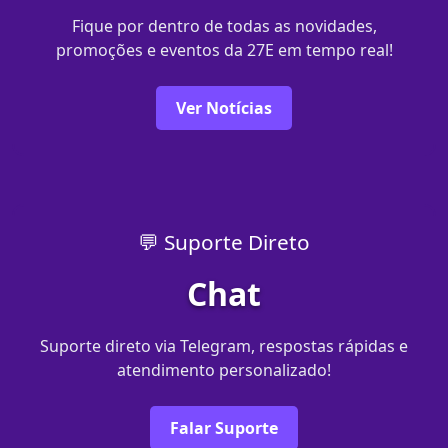
Fique por dentro de todas as novidades,
promoções e eventos da 27E em tempo real!
Ver Notícias
💬 Suporte Direto
Chat
Suporte direto via Telegram, respostas rápidas e
atendimento personalizado!
Falar Suporte