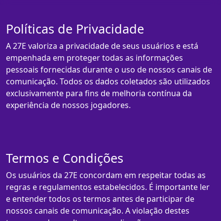
Políticas de Privacidade
A 27E valoriza a privacidade de seus usuários e está
empenhada em proteger todas as informações
pessoais fornecidas durante o uso de nossos canais de
comunicação. Todos os dados coletados são utilizados
exclusivamente para fins de melhoria contínua da
experiência de nossos jogadores.
Termos e Condições
Os usuários da 27E concordam em respeitar todas as
regras e regulamentos estabelecidos. É importante ler
e entender todos os termos antes de participar de
nossos canais de comunicação. A violação destes