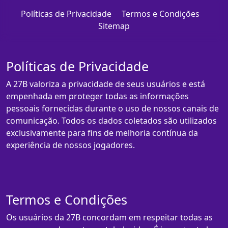
Políticas de Privacidade
Termos e Condições
Sitemap
Políticas de Privacidade
A 27B valoriza a privacidade de seus usuários e está
empenhada em proteger todas as informações
pessoais fornecidas durante o uso de nossos canais de
comunicação. Todos os dados coletados são utilizados
exclusivamente para fins de melhoria contínua da
experiência de nossos jogadores.
Termos e Condições
Os usuários da 27B concordam em respeitar todas as