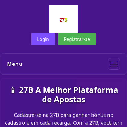
Login
Registrar-se
Menu
📱 27B A Melhor Plataforma
de Apostas
Cadastre-se na 27B para ganhar bônus no
cadastro e em cada recarga. Com a 27B, você tem