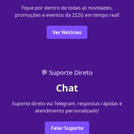
Fique por dentro de todas as novidades,
promoções e eventos da 222G em tempo real!
Ver Notícias
💬 Suporte Direto
Chat
Suporte direto via Telegram, respostas rápidas e
atendimento personalizado!
Falar Suporte