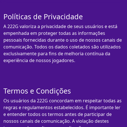
Políticas de Privacidade
A 222G valoriza a privacidade de seus usuários e está
empenhada em proteger todas as informações
pessoais fornecidas durante o uso de nossos canais de
comunicação. Todos os dados coletados são utilizados
exclusivamente para fins de melhoria contínua da
experiência de nossos jogadores.
Termos e Condições
Os usuários da 222G concordam em respeitar todas as
regras e regulamentos estabelecidos. É importante ler
e entender todos os termos antes de participar de
nossos canais de comunicação. A violação destes