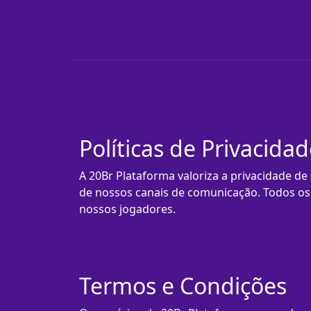
Políticas de Privacida
A 20Br Plataforma valoriza a privacidade d
de nossos canais de comunicação. Todos os 
nossos jogadores.
Termos e Condições