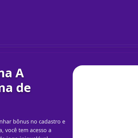
ma A
ma de
anhar bônus no cadastro e
, você tem acesso a