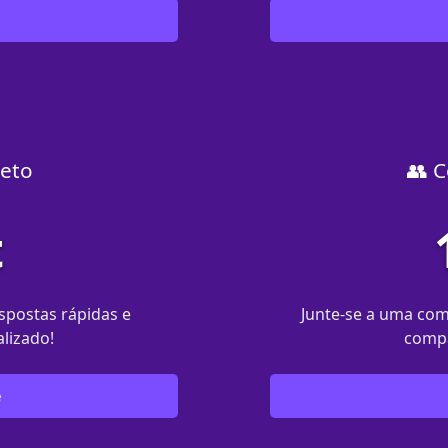
reto
👥 
t
espostas rápidas e
Junte-se a uma com
lizado!
compa
e