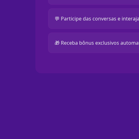
💬 Participe das conversas e interaj
🎁 Receba bônus exclusivos autom