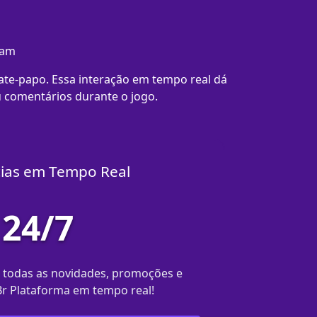
ram
te-papo. Essa interação em tempo real dá
 comentários durante o jogo.
cias em Tempo Real
24/7
e todas as novidades, promoções e
Br Plataforma em tempo real!