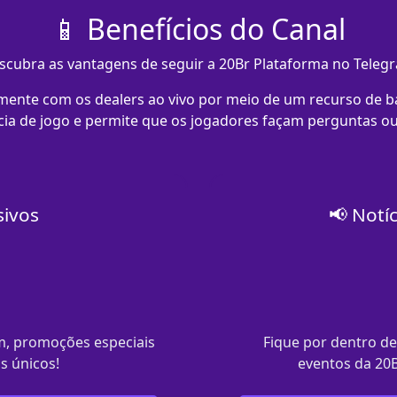
📱 Benefícios do Canal
scubra as vantagens de seguir a 20Br Plataforma no Teleg
ente com os dealers ao vivo por meio de um recurso de ba
cia de jogo e permite que os jogadores façam perguntas ou
sivos
📢 Notí
m, promoções especiais
Fique por dentro d
s únicos!
eventos da 20