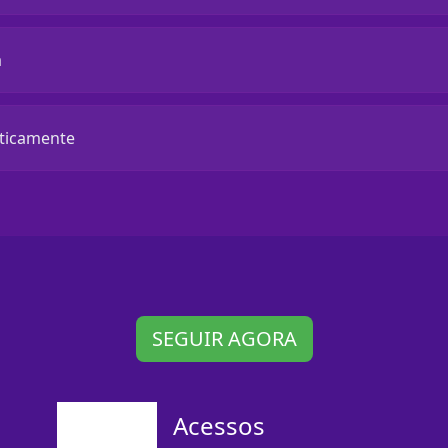
a
aticamente
SEGUIR AGORA
Acessos