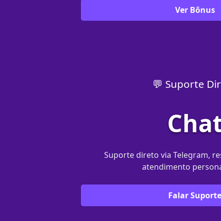
Ver Bônus
💬 Suporte Di
Cha
Suporte direto via Telegram, r
atendimento persona
Falar Suport