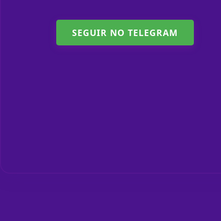
SEGUIR NO TELEGRAM