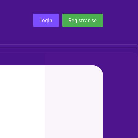
Login
Registrar-se