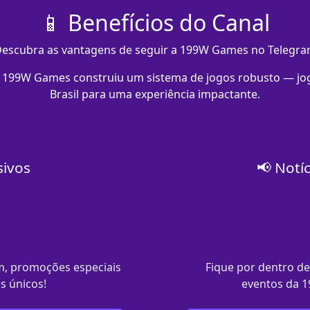
📱 Benefícios do Canal
escubra as vantagens de seguir a 199W Games no Telegr
 a 199W Games construiu um sistema de jogos robusto — j
Brasil para uma experiência impactante.
sivos
📢 Notí
m, promoções especiais
Fique por dentro d
s únicos!
eventos da 