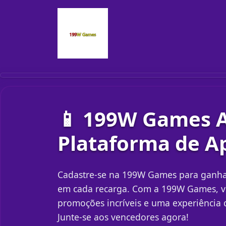
📱 199W Games 
Plataforma de A
Cadastre-se na 199W Games para ganha
em cada recarga. Com a 199W Games, v
promoções incríveis e uma experiência d
Junte-se aos vencedores agora!